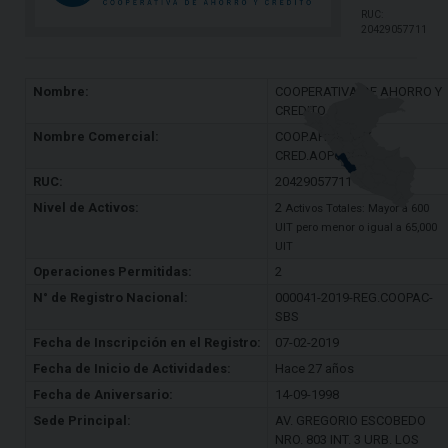
RUC:
20429057711
Nombre:
COOPERATIVA DE AHORRO Y
CREDITO AOPCOOP
Nombre Comercial:
COOP.AHORRO Y
CRED.AOPCOOP
RUC:
20429057711
Nivel de Activos:
2
Activos Totales: Mayor a 600
UIT pero menor o igual a 65,000
UIT
Operaciones Permitidas:
2
N° de Registro Nacional:
000041-2019-REG.COOPAC-
SBS
Fecha de Inscripción en el Registro:
07-02-2019
Fecha de Inicio de Actividades:
Hace 27 años
Fecha de Aniversario:
14-09-1998
Sede Principal:
AV. GREGORIO ESCOBEDO
NRO. 803 INT. 3 URB. LOS