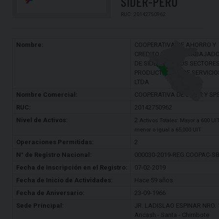
SIDER-PERÚ
RUC: 20142750962
Nombre:
COOPERATIVA DE AHORRO Y
CREDITO DE LOS TRABAJAD
DE SIDER Y DE LOS SECTORE
PRODUCTIVOS Y DE SERVICIO
LTDA
Nombre Comercial:
COOPERATIVA DE SIDER Y SP
RUC:
20142750962
Nivel de Activos:
2
Activos Totales: Mayor a 600 UI
menor o igual a 65,000 UIT
Operaciones Permitidas:
2
N° de Registro Nacional:
000030-2019-REG.COOPAC-S
Fecha de Inscripción en el Registro:
07-02-2019
Fecha de Inicio de Actividades:
Hace 59 años
Fecha de Aniversario:
23-09-1966
Sede Principal:
JR. LADISLAO ESPINAR NRO. 
Ancash - Santa - Chimbote