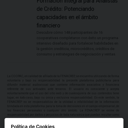
Formación Integral para Analistas
de Crédito: Potenciando
capacidades en el ámbito
financiero
Descubre cómo 148 participantes de 16
cooperativas completaron con éxito un programa
intensivo diseñado para fortalecer habilidades en
la gestión crediticia, microcréditos, créditos de
consumo y estrategias de negociación y ventas.
La COOPAC, en calidad de afiliado de la FENACREP, se encuentra utilizando de forma
voluntaria y bajo su responsabilidad la presente plataforma publicitaria para
difundir material audiovisual que contiene información asociativa y financiera
referente de sus activades ante terceros. El usuario es consciente y acepta
voluntariamente que el uso del sitio web y de cualesquiera de sus contenidos tiene
lugar, en todo caso, bajo su única y exclusiva responsabilidad. En este sentido, la
FENACREP no se responsabiliza de la utilidad o infalibilidad de la información
brindada en esta plataforma para la toma de decisiones en el campo empresarial, de
las finanzas personales o cualquier otro ámbito. La FENACREP se exime de
responsabilidad por daños y perjuicios de toda naturaleza que puedan resultar como
efecto de la falta de exactitud, veracidad, exhaustividad y/o actualidad de los
contenidos, por cuanto el servicio brindado en esta sección es meramente de
Política de Cookies
promoción y referencia de la COOPAC, conforme a la documentación que estos ofrecen