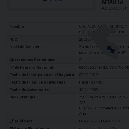
AMAUTA
RUC: 20528077511
Nombre:
COOPERATIVA DE AHORRO Y
CREDITO EL AMAUTA LTDA
RUC:
20528077511
Nivel de Activos:
2
Activos Totales: Mayor a 600 UI
pero menor o igual a 65,000 UIT
Operaciones Permitidas:
2
N° de Registro Nacional:
000086-2019-REG.COOPAC-S
Fecha de Inscripción en el Registro:
07-02-2019
Fecha de Inicio de Actividades:
Hace 18 años
Fecha de Aniversario:
19-01-2008
Sede Principal:
AV. FRANCISCA ZUBIAGA NRO
427
Cusco - La Convencion - Sant
Ana
Teléfonos:
084-281377 | 084-282403
Correo Electrónico:
consultas.elamauta@gmail.c