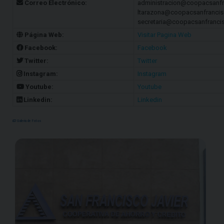
Correo Electrónico:
administracion@coopacsanfra
ltarazona@coopacsanfrancisc
secretaria@coopacsanfrancis
Página Web:
Visitar Pagina Web
Facebook:
Facebook
Twitter:
Twitter
Instagram:
Instagram
Youtube:
Youtube
Linkedin:
Linkedin
Galería de Fotos