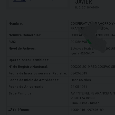
JAVIER
RUC: 20138469019
Nombre:
COOPERATIVA DE AHORRO Y 
FRANCISCO JAVIER LTDA.
Nombre Comercial:
COOPÀC SAN FRANCISCO JAV
RUC:
20138469019
Nivel de Activos:
2
Activos Totales: Mayor a 600 UI
igual a 65,000 UIT
Operaciones Permitidas:
2
N° de Registro Nacional:
000202-2019-REG.COOPAC-S
Fecha de Inscripción en el Registro:
08-03-2019
Fecha de Inicio de Actividades:
Hace 65 años
Fecha de Aniversario:
24-05-1961
Sede Principal:
AV. TNTE FELIPE ARANCIBIA N
VENTURA ROSSI
Lima - Lima - Rimac
Teléfonos:
19054016 | 997676189