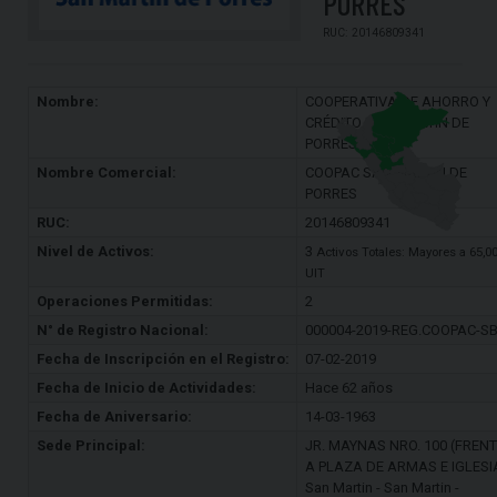
PORRES
RUC: 20146809341
Nombre:
COOPERATIVA DE AHORRO Y
CRÉDITO SAN MARTÍN DE
PORRES LTDA.
Nombre Comercial:
COOPAC SAN MARTIN DE
PORRES
RUC:
20146809341
Nivel de Activos:
3
Activos Totales: Mayores a 65,0
UIT
Operaciones Permitidas:
2
N° de Registro Nacional:
000004-2019-REG.COOPAC-S
Fecha de Inscripción en el Registro:
07-02-2019
Fecha de Inicio de Actividades:
Hace 62 años
Fecha de Aniversario:
14-03-1963
Sede Principal:
JR. MAYNAS NRO. 100 (FRENT
A PLAZA DE ARMAS E IGLESI
San Martin - San Martin -