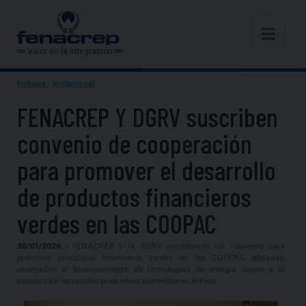
Valor en la Integración
Noticias
/
Institucional
FENACREP Y DGRV suscriben
convenio de cooperación
para promover el desarrollo
de productos financieros
verdes en las COOPAC
30/01/2026
| FENACREP y la DGRV suscribieron un convenio para
promover productos financieros verdes en las COOPAC afiliadas,
orientados al financiamiento de tecnologías de energía limpia y al
impulso del desarrollo productivo sostenible en el Perú.