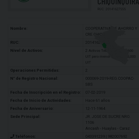
CHIQUINQUIRA
RUC: 20141627555
Nombre:
COOPERATIVA DE AHORRO Y
CRE CHIQUINQUIRA
RUC:
20141627555
Nivel de Activos:
2
Activos Totales: Mayor a 600
UIT pero menor o igual a 65,000
UIT
Operaciones Permitidas:
2
N° de Registro Nacional:
000069-2019-REG.COOPAC-
SBS
Fecha de Inscripción en el Registro:
07-02-2019
Fecha de Inicio de Actividades:
Hace 61 años
Fecha de Aniversario:
12-11-1964
Sede Principal:
JR. JOSE DE SUCRE NRO.
1106
Ancash - Huaylas - Caraz
Teléfonos:
043391239 | 982007692