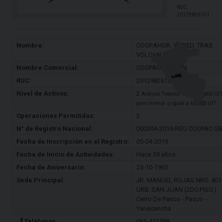
RUC:
20129826151
Nombre:
COOP.AHOR. Y CRED. TRAB.
VOLCAN LTDA.392
Nombre Comercial:
COOPAC VOLCAN
RUC:
20129826151
Nivel de Activos:
2
Activos Totales: Mayor a 600 UI
pero menor o igual a 65,000 UIT
Operaciones Permitidas:
2
N° de Registro Nacional:
000304-2019-REG.COOPAC-S
Fecha de Inscripción en el Registro:
05-04-2019
Fecha de Inicio de Actividades:
Hace 59 años
Fecha de Aniversario:
25-10-1965
Sede Principal:
JR. MANUEL ROJAS NRO. 401
URB. SAN JUAN (2DO.PISO.)
Cerro De Pasco - Pasco -
Yanacancha
Teléfonos:
063-421588