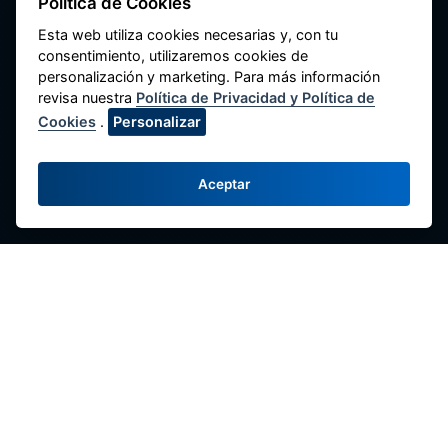
Política de Cookies
Ahorro y Crédito del Perú
Esta web utiliza cookies necesarias y, con tu
consentimiento, utilizaremos cookies de
Av. Máximo Abril 542, Jesús María 15072,
personalización y marketing. Para más información
Lima - Perú.
revisa nuestra
Política de Privacidad y Política de
Contacte con Nosotros
Cookies
.
Personalizar
(51-1) 424-6769
(51-1) 424-4958
Aceptar
comunicaciones@fenacrep.org
Enlaces
Redes Sociales