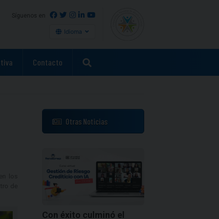
Síguenos en
Idioma
tiva
Contacto
Otras Noticias
en los
stro de
Con éxito culminó el