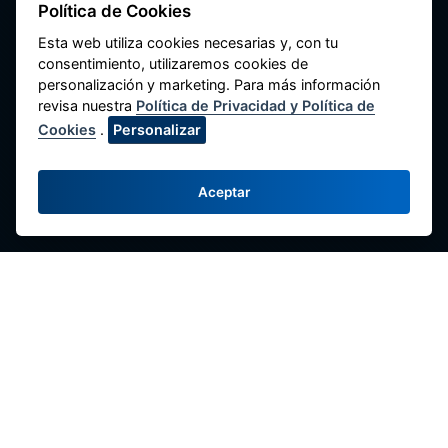
Federación Nacional de Cooperativas de
Política de Cookies
Ahorro y Crédito del Perú
Esta web utiliza cookies necesarias y, con tu
consentimiento, utilizaremos cookies de
Av. Máximo Abril 542, Jesús María 15072,
personalización y marketing. Para más información
Lima - Perú.
revisa nuestra
Política de Privacidad y Política de
Contacte con Nosotros
Cookies
.
Personalizar
(51-1) 424-6769
(51-1) 424-4958
Aceptar
comunicaciones@fenacrep.org
Enlaces
Redes Sociales