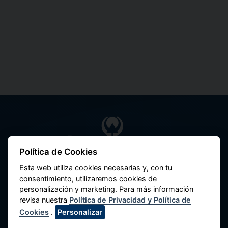
Política de Cookies
Federación Nacional de Cooperativas de
Esta web utiliza cookies necesarias y, con tu
Ahorro y Crédito del Perú
consentimiento, utilizaremos cookies de
Av. Máximo Abril 542, Jesús María 15072,
personalización y marketing. Para más información
Lima - Perú.
revisa nuestra
Política de Privacidad y Política de
Cookies
.
Personalizar
Contacte con Nosotros