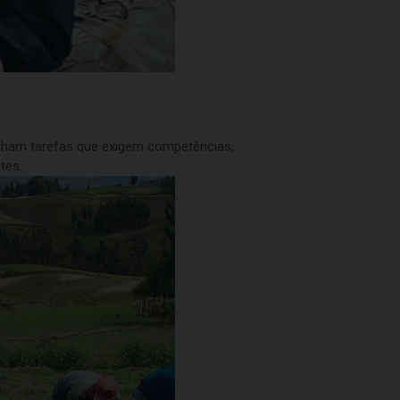
nham tarefas que exigem competências,
tes.