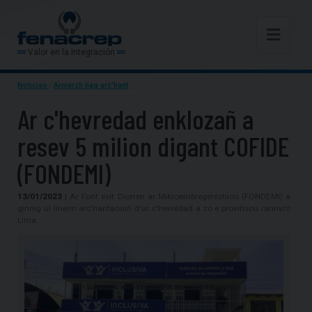
Valor en la Integración
Noticias
/
Armerzh hag arc'hant
Ar c'hevredad enklozañ a
resev 5 milion digant COFIDE
(FONDEMI)
13/01/2023
| Ar Font evit Diorren ar Mikroembregerezhioù (FONDEMI) a
ginnig ul linenn arc'hantaouiñ d'ur c'hevredad a zo e proviñsoù rannvro
Lima.