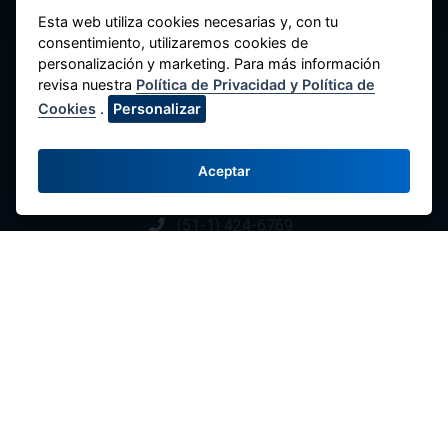
Esta web utiliza cookies necesarias y, con tu
consentimiento, utilizaremos cookies de
personalización y marketing. Para más información
Federación Nacional de Cooperativas de
revisa nuestra
Política de Privacidad y Política de
Ahorro y Crédito del Perú
Cookies
.
Personalizar
Av. Máximo Abril 542, Jesús María 15072,
Lima - Perú.
Aceptar
Contacte con Nosotros
(51-1) 424-6769
(51-1) 424-4958
comunicaciones@fenacrep.org
Enlaces
Redes Sociales