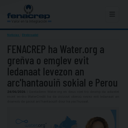
Valor en la Integración
Noticias
/
Etrebroadel
FENACREP ha Water.org a
greñva o emglev evit
ledanaat levezon an
arc'hantaouiñ sokial e Perou
24/06/2026
| Gweladenn Water.org en deus roet tro deomp da adwelet
mont en-dro WaterCredit ha da zivizout oberoù nevez evit ledanaat an
doareoù da gaout arc'hantaouiñ dour ha yac'husaat.