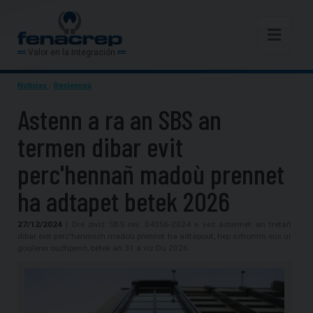
Valor en la Integración
Noticias
/
Reolennoù
Astenn a ra an SBS an
termen dibar evit
perc'hennañ madoù prennet
ha adtapet betek 2026
27/12/2024
| Dre ziviz SBS niv. 04356-2024 e vez astennet an tretañ
dibar evit perc'henniezh madoù prennet ha adtapout, hep ezhomm eus ur
goulenn ouzhpenn, betek an 31 a viz Du 2026.