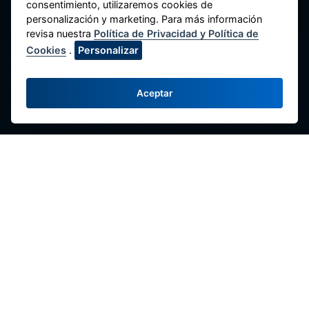
consentimiento, utilizaremos cookies de
personalización y marketing. Para más información
revisa nuestra
Política de Privacidad y Política de
Cookies
.
Personalizar
Federación Nacional de Cooperativas de
Ahorro y Crédito del Perú
Aceptar
Av. Máximo Abril 542, Jesús María 15072,
Lima - Perú.
Contacte con Nosotros
(51-1) 424-6769
(51-1) 424-4958
comunicaciones@fenacrep.org
Enlaces
Redes Sociales