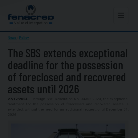
Value of Integration
News
/
Policy
The SBS extends exceptional
deadline for the possession
of foreclosed and recovered
assets until 2026
27/12/2024
| Through SBS Resolution No. 04356-2024, the exceptional
treatment for the possession of foreclosed and recovered assets is
extended, without the need for an additional request, until December 31,
2026.