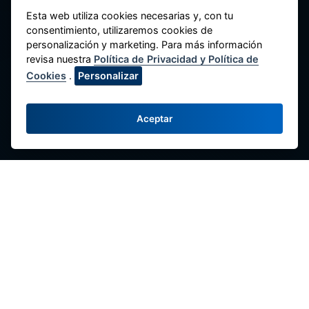
Esta web utiliza cookies necesarias y, con tu
consentimiento, utilizaremos cookies de
personalización y marketing. Para más información
revisa nuestra
Política de Privacidad y Política de
Cookies
.
Personalizar
National Federation of Savings and Credit
Cooperatives of Peru
Aceptar
Av. Máximo Abril 542, Jesús María 15072,
Lima - Perú.
Contact us
(51-1) 424-6769
(51-1) 424-4958
comunicaciones@fenacrep.org
Links