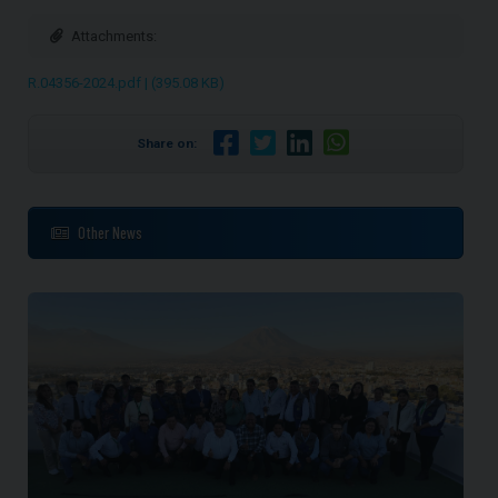
Attachments:
R.04356-2024.pdf | (395.08 KB)
Share on:
Other News