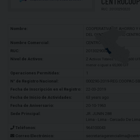
CENTROCOOP
RUC: 20130290320
Nombre:
COOPERATIVA DE AHORRO Y 
DEL CENTRO COOPAC CENTR
Nombre Comercial:
CENTROCOOP
RUC:
20130290320
Nivel de Activos:
2
Activos Totales: Mayor a 600 UI
menor o igual a 65,000 UIT
Operaciones Permitidas:
1
N° de Registro Nacional:
000290-2019-REG.COOPAC-S
Fecha de Inscripción en el Registro:
22-03-2019
Fecha de Inicio de Actividades:
63 years ago
Fecha de Aniversario:
20-10-1963
Sede Principal:
JR. JUNIN 288
Lima - Lima - Cercado De Lim
Teléfonos:
964100043
Correo Electrónico:
secretariagerencialima@cent