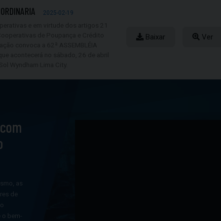
 ORDINARIA
2025-02-19
erativas e em virtude dos artigos 21
Cooperativas de Poupança e Crédito
Baixar
Ver
tração convoca a 62ª ASSEMBLÉIA
e acontecerá no sábado, 26 de abril
 Sol Wyndham Lima City.
 com
o
ismo, as
res de
 o
e o bem-