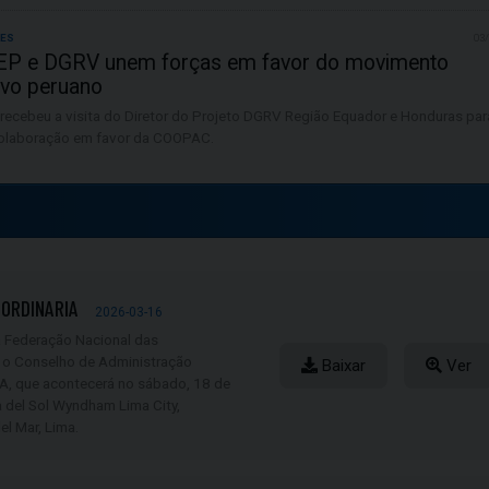
LES
03
 e DGRV unem forças em favor do movimento
ivo peruano
ecebeu a visita do Diretor do Projeto DGRV Região Equador e Honduras par
 colaboração em favor da COOPAC.
 ORDINARIA
2026-03-16
a Federação Nacional das
 o Conselho de Administração
Baixar
Ver
 que acontecerá no sábado, 18 de
a del Sol Wyndham Lima City,
el Mar, Lima.