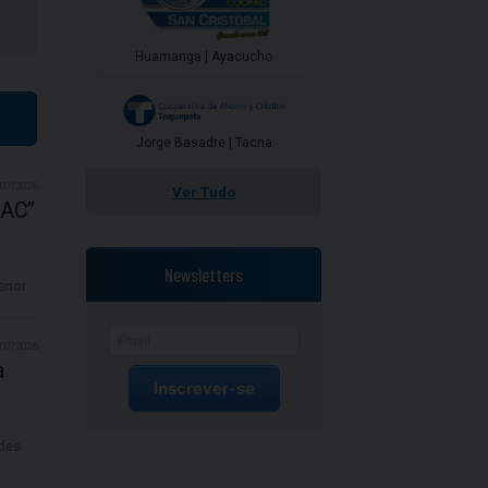
Huamanga | Ayacucho
Jorge Basadre | Tacna
/07/2026
Ver Tudo
PAC”
Newsletters
rior.
/07/2026
a
Inscrever-se
des