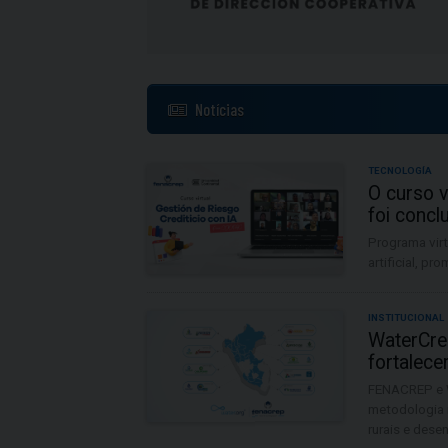
Notícias
TECNOLOGÍA
O curso v
foi conc
Programa virt
artificial, p
INSTITUCIONAL
WaterCred
fortalece
FENACREP e W
metodologia 
rurais e desen