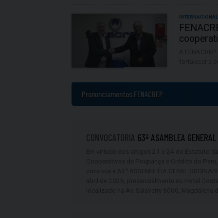
INTERNACIONA
FENACREP
cooperat
A FENACREP r
fortalecer a
Pronunciamentos FENACREP
CONVOCATORIA
63º ASAMBLEA GENERAL
Em virtude dos artigos 21 e 24 do Estatuto d
Cooperativas de Poupança e Crédito do Peru,
convoca a 63ª ASSEMBLÉIA GERAL ORDINÁRIA,
abril de 2026, presencialmente no Hotel Cost
localizado na Av. Salaverry 3060, Magdalena d