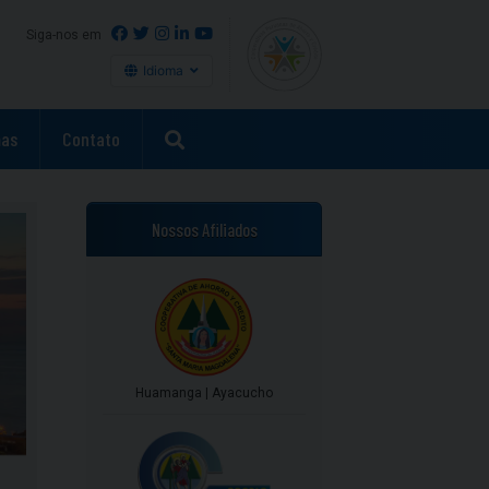
Siga-nos em
Idioma
as
Contato
Nossos Afiliados
Huamanga | Ayacucho