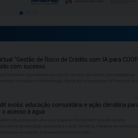
21
irtual “Gestão de Risco de Crédito com IA para COO
luído com sucesso
ual fortaleceu capacidades em gestão de risco de crédito com inteligência
romovendo inovação e transformação digital em cooperativas no Peru e no exte
13
it evolui: educação comunitária e ação climática par
r o acesso à água
ater.org promovem uma nova etapa do WaterCredit através de uma
inovadora de educação comunitária e ação climática, validada em comunida
hada para se adaptar a diferentes territórios e rep...