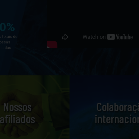
80%
s totais de
ossas
iliadas
Nossos
Colaboraç
afiliados
internacio