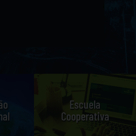
ão
Escuela
nal
Cooperativa