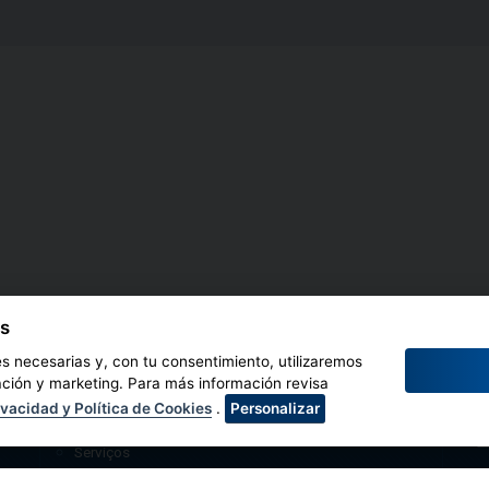
es
SITE:
F
es necesarias y, con tu consentimiento, utilizaremos
Quem Somos
ación y marketing. Para más información revisa
Notícias
ivacidad y Política de Cookies
.
Personalizar
Nossas Afiliadas
Serviços
Educação
L