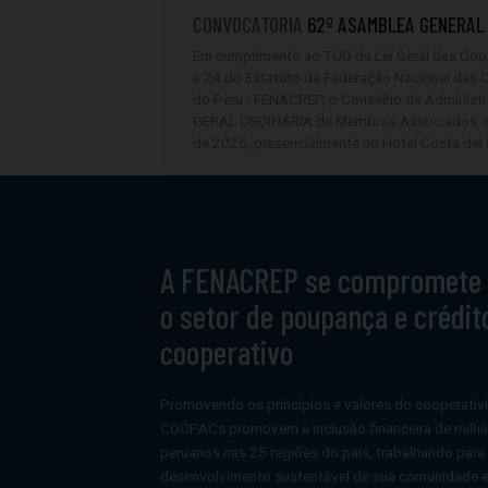
CONVOCATORIA
62º ASAMBLEA GENERAL
Em cumprimento ao TUO da Lei Geral das Coop
e 24 do Estatuto da Federação Nacional das 
do Peru - FENACREP, o Conselho de Adminis
GERAL ORDINÁRIA de Membros Associados, qu
de 2025, presencialmente no Hotel Costa del
A FENACREP se compromete
o setor de poupança e crédit
cooperativo
Promovendo os princípios e valores do cooperativ
COOPACs promovem a inclusão financeira de milha
peruanos nas 25 regiões do país, trabalhando para
desenvolvimento sustentável de sua comunidade 