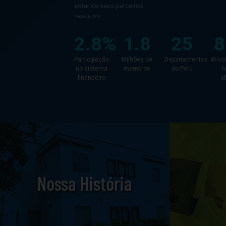
estar de seus parceiros.
*Dados de 2019
2.8%
1.8
25
Participação
Milhões de
Departamentos
Ativo
no sistema
membros
do Perú
n
financeiro
af
Nossa História