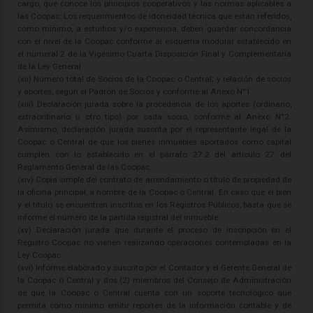
cargo, que conoce los principios cooperativos y las normas aplicables a
las Coopac. Los requerimientos de idoneidad técnica que están referidos,
como mínimo, a estudios y/o experiencia, deben guardar concordancia
con el nivel de la Coopac conforme al esquema modular establecido en
el numeral 2 de la Vigésimo Cuarta Disposición Final y Complementaria
de la Ley General.
(xii) Número total de Socios de la Coopac o Central; y relación de socios
y aportes, según el Padrón de Socios y conforme al Anexo N°1.
(xiii) Declaración jurada sobre la procedencia de los aportes (ordinario,
extraordinario u otro tipo) por cada socio, conforme al Anexo N°2.
Asimismo, declaración jurada suscrita por el representante legal de la
Coopac o Central de que los bienes inmuebles aportados como capital
cumplen con lo establecido en el párrafo 27.2 del artículo 27 del
Reglamento General de las Coopac.
(xiv) Copia simple del contrato de arrendamiento o título de propiedad de
la oficina principal, a nombre de la Coopac o Central. En caso que el bien
y el título se encuentren inscritos en los Registros Públicos, basta que se
informe el número de la partida registral del inmueble.
(xv) Declaración jurada que durante el proceso de inscripción en el
Registro Coopac no vienen realizando operaciones contempladas en la
Ley Coopac.
(xvi) Informe elaborado y suscrito por el Contador y el Gerente General de
la Coopac o Central y dos (2) miembros del Consejo de Administración
de que la Coopac o Central cuenta con un soporte tecnológico que
permita como mínimo emitir reportes de la información contable y de