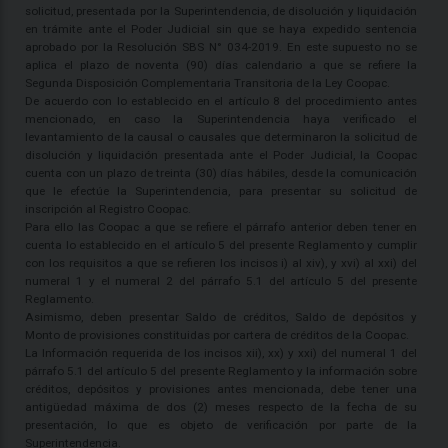
solicitud, presentada por la Superintendencia, de disolución y liquidación
en trámite ante el Poder Judicial sin que se haya expedido sentencia
aprobado por la Resolución SBS N° 034-2019. En este supuesto no se
aplica el plazo de noventa (90) días calendario a que se refiere la
Segunda Disposición Complementaria Transitoria de la Ley Coopac.
De acuerdo con lo establecido en el artículo 8 del procedimiento antes
mencionado, en caso la Superintendencia haya verificado el
levantamiento de la causal o causales que determinaron la solicitud de
disolución y liquidación presentada ante el Poder Judicial, la Coopac
cuenta con un plazo de treinta (30) días hábiles, desde la comunicación
que le efectúe la Superintendencia, para presentar su solicitud de
inscripción al Registro Coopac.
Para ello las Coopac a que se refiere el párrafo anterior deben tener en
cuenta lo establecido en el artículo 5 del presente Reglamento y cumplir
con los requisitos a que se refieren los incisos i) al xiv), y xvi) al xxi) del
numeral 1 y el numeral 2 del párrafo 5.1 del artículo 5 del presente
Reglamento.
Asimismo, deben presentar Saldo de créditos, Saldo de depósitos y
Monto de provisiones constituidas por cartera de créditos de la Coopac.
La Información requerida de los incisos xii), xx) y xxi) del numeral 1 del
párrafo 5.1 del artículo 5 del presente Reglamento y la información sobre
créditos, depósitos y provisiones antes mencionada, debe tener una
antigüedad máxima de dos (2) meses respecto de la fecha de su
presentación, lo que es objeto de verificación por parte de la
Superintendencia.