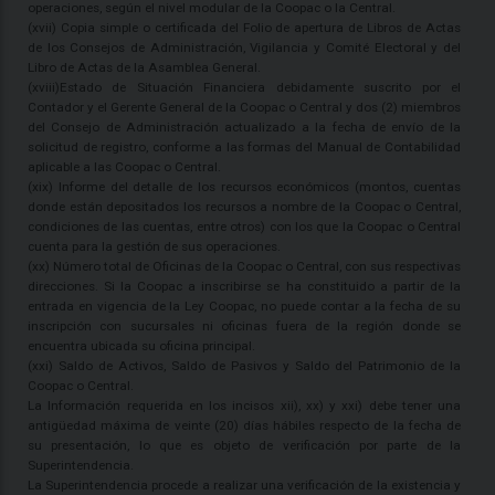
operaciones, según el nivel modular de la Coopac o la Central.
(xvii) Copia simple o certificada del Folio de apertura de Libros de Actas
de los Consejos de Administración, Vigilancia y Comité Electoral y del
Libro de Actas de la Asamblea General.
(xviii)Estado de Situación Financiera debidamente suscrito por el
Contador y el Gerente General de la Coopac o Central y dos (2) miembros
del Consejo de Administración actualizado a la fecha de envío de la
solicitud de registro, conforme a las formas del Manual de Contabilidad
aplicable a las Coopac o Central.
(xix) Informe del detalle de los recursos económicos (montos, cuentas
donde están depositados los recursos a nombre de la Coopac o Central,
condiciones de las cuentas, entre otros) con los que la Coopac o Central
cuenta para la gestión de sus operaciones.
(xx) Número total de Oficinas de la Coopac o Central, con sus respectivas
direcciones. Si la Coopac a inscribirse se ha constituido a partir de la
entrada en vigencia de la Ley Coopac, no puede contar a la fecha de su
inscripción con sucursales ni oficinas fuera de la región donde se
encuentra ubicada su oficina principal.
(xxi) Saldo de Activos, Saldo de Pasivos y Saldo del Patrimonio de la
Coopac o Central.
La Información requerida en los incisos xii), xx) y xxi) debe tener una
antigüedad máxima de veinte (20) días hábiles respecto de la fecha de
su presentación, lo que es objeto de verificación por parte de la
Superintendencia.
La Superintendencia procede a realizar una verificación de la existencia y