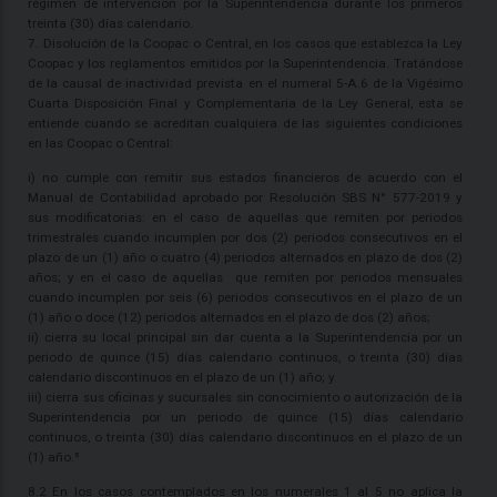
régimen de intervención por la Superintendencia durante los primeros
treinta (30) días calendario.
7. Disolución de la Coopac o Central, en los casos que establezca la Ley
Coopac y los reglamentos emitidos por la Superintendencia. Tratándose
de la causal de inactividad prevista en el numeral 5-A.6 de la Vigésimo
Cuarta Disposición Final y Complementaria de la Ley General, esta se
entiende cuando se acreditan cualquiera de las siguientes condiciones
en las Coopac o Central:
i) no cumple con remitir sus estados financieros de acuerdo con el
Manual de Contabilidad aprobado por Resolución SBS N° 577-2019 y
sus modificatorias: en el caso de aquellas que remiten por periodos
trimestrales cuando incumplen por dos (2) periodos consecutivos en el
plazo de un (1) año o cuatro (4) periodos alternados en plazo de dos (2)
años; y en el caso de aquellas que remiten por periodos mensuales
cuando incumplen por seis (6) periodos consecutivos en el plazo de un
(1) año o doce (12) periodos alternados en el plazo de dos (2) años;
ii) cierra su local principal sin dar cuenta a la Superintendencia por un
periodo de quince (15) días calendario continuos, o treinta (30) días
calendario discontinuos en el plazo de un (1) año; y
iii) cierra sus oficinas y sucursales sin conocimiento o autorización de la
Superintendencia por un periodo de quince (15) días calendario
continuos, o treinta (30) días calendario discontinuos en el plazo de un
(1) año.⁵
8.2 En los casos contemplados en los numerales 1 al 5 no aplica la