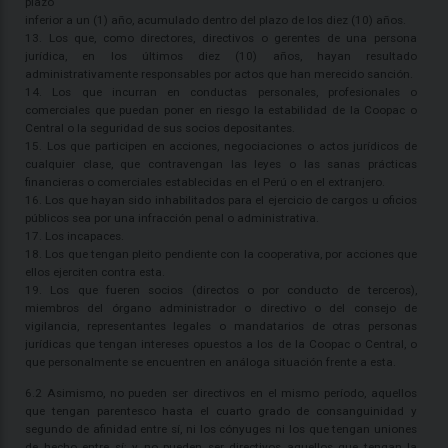
plazo
inferior a un (1) año, acumulado dentro del plazo de los diez (10) años.
13. Los que, como directores, directivos o gerentes de una persona
jurídica, en los últimos diez (10) años, hayan resultado
administrativamente responsables por actos que han merecido sanción.
14. Los que incurran en conductas personales, profesionales o
comerciales que puedan poner en riesgo la estabilidad de la Coopac o
Central o la seguridad de sus socios depositantes.
15. Los que participen en acciones, negociaciones o actos jurídicos de
cualquier clase, que contravengan las leyes o las sanas prácticas
financieras o comerciales establecidas en el Perú o en el extranjero.
16. Los que hayan sido inhabilitados para el ejercicio de cargos u oficios
públicos sea por una infracción penal o administrativa.
17. Los incapaces.
18. Los que tengan pleito pendiente con la cooperativa, por acciones que
ellos ejerciten contra esta.
19. Los que fueren socios (directos o por conducto de terceros),
miembros del órgano administrador o directivo o del consejo de
vigilancia, representantes legales o mandatarios de otras personas
jurídicas que tengan intereses opuestos a los de la Coopac o Central, o
que personalmente se encuentren en análoga situación frente a esta.
6.2 Asimismo, no pueden ser directivos en el mismo período, aquellos
que tengan parentesco hasta el cuarto grado de consanguinidad y
segundo de afinidad entre sí, ni los cónyuges ni los que tengan uniones
de hecho entre sí; y no pueden ser directivos aquellos que tengan la