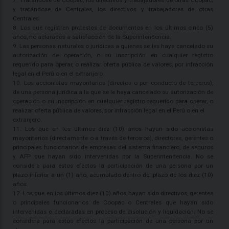
7. Tratándose de Coopac, los directivos y trabajadores de otras Coopac;
y tratándose de Centrales, los directivos y trabajadores de otras
Centrales.
8. Los que registren protestos de documentos en los últimos cinco (5)
años, no aclarados a satisfacción de la Superintendencia.
9. Las personas naturales o jurídicas a quienes se les haya cancelado su
autorización de operación, o su inscripción en cualquier registro
requerido para operar, o realizar oferta pública de valores, por infracción
legal en el Perú o en el extranjero.
10. Los accionistas mayoritarios (directos o por conducto de terceros),
de una persona jurídica a la que se le haya cancelado su autorización de
operación o su inscripción en cualquier registro requerido para operar, o
realizar oferta pública de valores, por infracción legal en el Perú o en el
extranjero.
11. Los que en los últimos diez (10) años hayan sido accionistas
mayoritarios (directamente o a través de terceros), directores, gerentes o
principales funcionarios de empresas del sistema financiero, de seguros
y AFP que hayan sido intervenidas por la Superintendencia. No se
considera para estos efectos la participación de una persona por un
plazo inferior a un (1) año, acumulado dentro del plazo de los diez (10)
años.
12. Los que en los últimos diez (10) años hayan sido directivos, gerentes
o principales funcionarios de Coopac o Centrales que hayan sido
intervenidas o declaradas en proceso de disolución y liquidación. No se
considera para estos efectos la participación de una persona por un