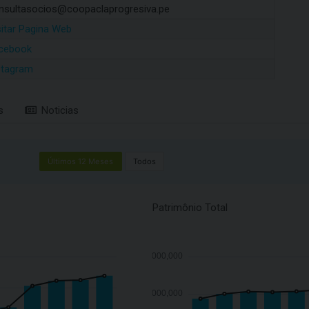
nsultasocios@coopaclaprogresiva.pe
sitar Pagina Web
cebook
stagram
s
Noticias
Últimos 12 Meses
Todos
Patrimônio Total