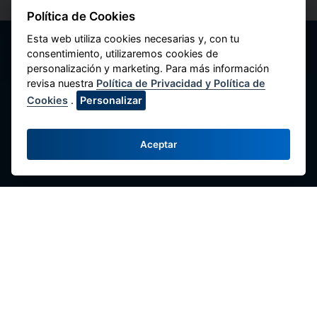
Política de Cookies
Esta web utiliza cookies necesarias y, con tu
consentimiento, utilizaremos cookies de
personalización y marketing. Para más información
revisa nuestra
Política de Privacidad y Política de
Cookies
.
Personalizar
National Federation of Savings and Credit
Cooperatives of Peru
Aceptar
Av. Máximo Abril 542, Jesús María 15072,
Lima - Perú.
Contact us
(51-1) 424-6769
(51-1) 424-4958
comunicaciones@fenacrep.org
Links