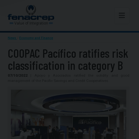
Value of Integration
News
/
Economy and Finance
COOPAC Pacífico ratifies risk
classification in category B
07/10/2022
| Apoyo y Asociados ratified the solidity and good
management of the Pacific Savings and Credit Cooperatives.