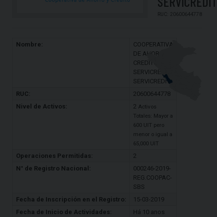
SERVICREDIT
RUC: 20600644778
Nombre:
COOPERATIVA
DE AHORRO Y
CREDITO
SERVICREDIT-
SERVICREDIT
RUC:
20600644778
Nivel de Activos:
2
Activos
Totales: Mayor a
600 UIT pero
menor o igual a
65,000 UIT
Operaciones Permitidas:
2
N° de Registro Nacional:
000246-2019-
REG.COOPAC-
SBS
Fecha de Inscripción en el Registro:
15-03-2019
Fecha de Inicio de Actividades:
Há 10 anos