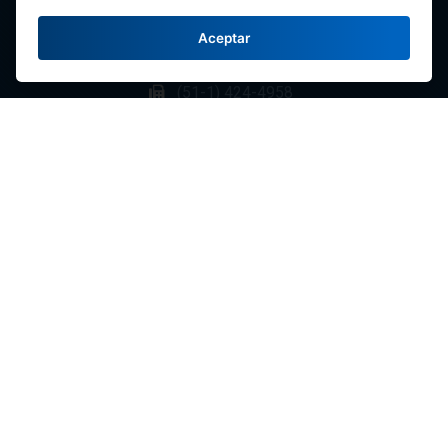
Fale Conosco
Aceptar
(51-1) 424-6769
(51-1) 424-4958
comunicaciones@fenacrep.org
Links
Redes Sociais
FENACREP
| TODOS OS DIREITOS RESERVADOS © 2026
Libro de Reclamaciones
Política de Privacidad y Protección de datos
Termos