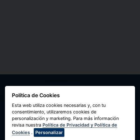
Política de Cookies
Esta web utiliza cookies necesarias y, con tu
consentimiento, utilizaremos cookies de
Federação Nacional de Cooperativas de
personalización y marketing. Para más información
Poupança e Crédito do Peru
revisa nuestra
Política de Privacidad y Política de
Av. Máximo Abril 542, Jesús María 15072,
Cookies
.
Personalizar
Lima - Perú.