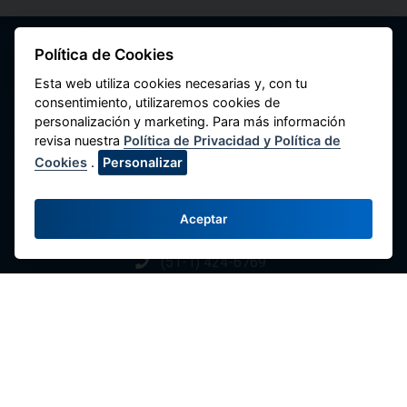
Política de Cookies
Esta web utiliza cookies necesarias y, con tu
consentimiento, utilizaremos cookies de
personalización y marketing. Para más información
Federação Nacional de Cooperativas de
revisa nuestra
Política de Privacidad y Política de
Poupança e Crédito do Peru
Cookies
.
Personalizar
Av. Máximo Abril 542, Jesús María 15072,
Lima - Perú.
Aceptar
Fale Conosco
(51-1) 424-6769
(51-1) 424-4958
comunicaciones@fenacrep.org
Links