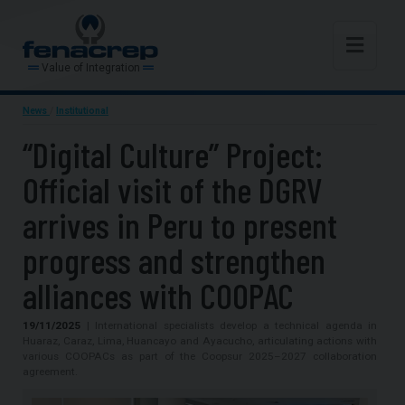
Value of Integration
News
/
Institutional
“Digital Culture” Project:
Official visit of the DGRV
arrives in Peru to present
progress and strengthen
alliances with COOPAC
19/11/2025
| International specialists develop a technical agenda in
Huaraz, Caraz, Lima, Huancayo and Ayacucho, articulating actions with
various COOPACs as part of the Coopsur 2025–2027 collaboration
agreement.