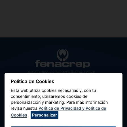
National Federation of Savings and Credit
Cooperatives of Peru
Política de Cookies
Av. Máximo Abril 542, Jesús María 15072,
Esta web utiliza cookies necesarias y, con tu
Lima - Perú.
consentimiento, utilizaremos cookies de
personalización y marketing. Para más información
Contact us
revisa nuestra
Política de Privacidad y Política de
(51-1) 424-6769
Cookies
.
Personalizar
(51-1) 424-4958