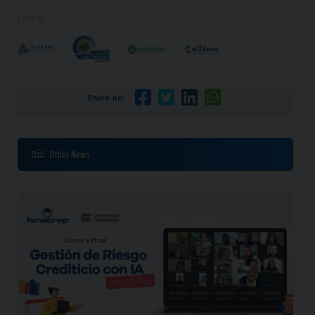
COOPAC:
Share on:
Other News